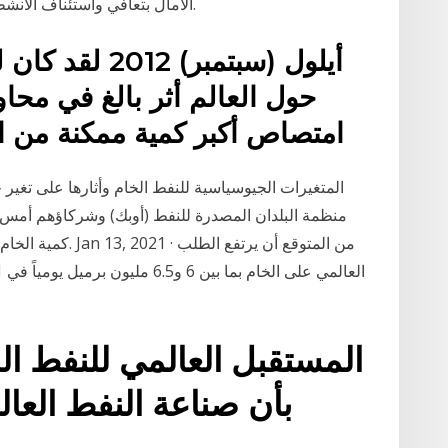
الآمال بتعافي واستئناف الأنشطة الاقتصادية حول العالم، وانحسار تفشي كورونا.
حول العالم أثر بالغ في محاو
امتصاص أكبر كمية ممكنة من النفط الخام الصافي قبل أن
المتغيرات الجيوسياسية للنفط الخام وأثارها على تغير 
منظمة البلدان المصدرة للنفط (أوبك) وشركاؤهم أمس ال
كمية الخام المقرر 
بأن صناعة النفط العا