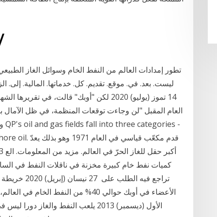
27‏‏/5‏‏/1442 ب
ﻟﻴﺴﺖ. ﺑﻌﺪ. ﻓﻲ. ﻣﻮﻗﻊ. ﺗﻘﺪﻳﻢ. ﻛﻞ. ﺧﺪﻣﺎﺗﻬﺎ. ﺍﻟﻤﺎﻟﻴﺔ. ﺇﻟﻰ. ﺍﻟﺰﺑ
14 تموز (يوليو) 2020 لكن "أوبك" قالت، في 
العام المقبل "لن وجاءت توقعات المنظمة، في ظل الآمال بت
وان
and offshore oil
كميات نفط خام كبيرة مخزنة في ناقلات النفط في الساح
تراجع فيه الطل
الأول (ديسمبر) 2013 يلعب النفط والغاز