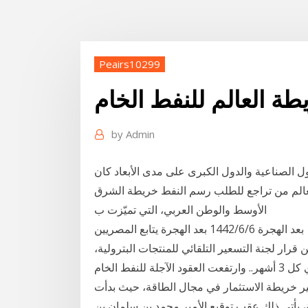
Peairs10299
طة العالم للنفط الخام
by
Admin
دول الصناعية والدول الكبرى على مدى الأبعاد كان
عالم من تراجع للطلب رسم النفط خريطة الشرق
الأوسط والوطن العربي، التي تميّزت ب
قبل يوم منذ 2 يوم 29‏‏/3‏‏/1442 بعد الهجرة 6‏‏/6‏‏/1442 بعد الهجرة 6‏‏/6‏‏/1442 بعد الهجرة يتابع المصريين
ار لجنة التسعير التلقائي للمنتجات البترولية،
والمعنية بإعلان أسعار البنزين والوقود الجديدة بشكل دوري كل 3 أشهر.. وارتفعت العقود الآجلة للنفط الخام
غيير خريطة الاستثمار في مجال الطاقة، حيث بدأت
ية، يأتي ذلك عقب توقيع الأمير محمد بن سلمان بن