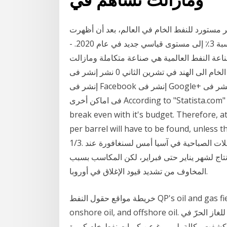
 مستورد للنفط الخام في العالم، بعد أن أظهرت
البيانات الصادرة أمس الاثنين ارتفاع إنتاج المصفاة بنسبة 3٪ إلى مستوى قياسي جديد في عام 2020. -
ناعة النفط العالمية هي صناعة متكاملة ومازالت
تساهم في العراق اولا باكثر الدول تصديرا للنفط الخام الى الهند في تشرين الثاني 0 نشر إنشر فى Twitter
إنشر فى Facebook إنشر فى Google+ أنشر فى Linkedin Pin this Post Share on Tumblr إنشرها
فى اماكن أخرى According to "Statista.com" oil needs to be at $49.6 in order for Kuwait to
break even with it's budget. Therefore, a
per barrel will have to be found, unless
1/3. ارتفعت العقود الآجلة للنفط الخام في منتصف التعاملات الصباحية في آسيا أمس لسنغافورة عند
 الإنتاج لشهر يناير حتى فبراير، لكن المكاسب بسبب
المخاوف من تشديد قيود الإغلاق في أوروبا.
خريطة مواقع حقول النفط QP's oil and gas fields fall into three categories - the North Gas Field,
onshore oil, and offshore oil. قدم مكعّب قياسي في العام 1971 وهو بذلك يعدّ أكبر حقل للغاز الحرّ في
لعالم. مزيد من المعلومات. الع 23 نيسان (إبريل) 2020 كشفت وكالة بلومبرغ عن كميات نفط خام كبيرة