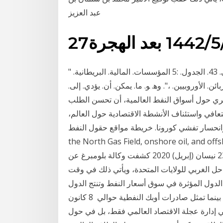
عبد العزيز
عد الهجرة
ﺗﻄﻮﺭ ﺇﻣﺪﺍﺩﺍﺕ ﺍﻟﻌﺎﻟﻢ ﻣﻦ ﺍﻟﻨﻔﻂ ﺍﻟﺨﺎﻡ ﻭﺳﻮﺍﺋﻞ ﺍﻟﻐﺎﺯ ﺍﻟﻄﺒﻴﻌﻲ. 43. ﺍﻟﺠﺪﻭﻝ. :5 ﺍﻟﻤﺆﺳﺴﺎﺕ. ﺍﻟﻤﺎﻟﻴﺔ. ﺍﻟﺒﺮﻳﻄﺎﻧﻴﺔ. "
ﺎﺋﻦ. ﺍﻷﻭﺭﻭﺑﻴﻴﻦ. ،". ﻭﻫ. ﻮ. ﻣﺎ. ﻳﻤﻜﻦ. ﺃﻥ. ﻳﺆﺩﻱ. ﺇﻟﻰ.
تقريرها الشهري حول أسواق النفط العالمية، أن تحسن الطلب
عافي واستئناف الأنشطة الاقتصادية حول العالم،
حسار تفشي كورونا. خريطة مواقع حقول النفط QP's oil and gas fields fall into three categories -
the North Gas Field, onshore oil, . قدم مكعّب قياسي في العام 1971 وهو بذلك يعدّ
أكبر حقل للغاز الحرّ في العالم. مزيد من المعلومات. الع 23 نيسان (إبريل) 2020 كشفت وكالة بلومبرغ عن
ل الغربي للولايات المتحدة، ويأتي ذلك في وقت
ب على 27 نيسان (إبريل) 2020 خريطة الدول المؤثرة في سوق أسعار النفط وتنتج الدول
الأعضاء في أوبك حوالي 40% من النفط الخام في العالم، بينما تمثل صادرات أوبك النفطية حوالي 8 كانون
 دورا ليس في إدارة عجلة الاقتصاد العالمي فقط، بل في حول