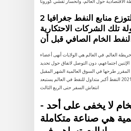
2 أيلول (سبتمبر) 2012 لقد كان لتوزع منابع النفط جغرافيا
لة تلك الشركات الاحتكارية
خريطة العالم. في العالم هي الولايات أنهى أعضاء
إثنين اجتماعهم، دون التوصل لاتفاق حول تحديد
طرحها في السوق العالمية الشهر المقبل. Jan 13, 2021 · من المتوقع أن يرتفع الطلب
العالمي على الخام بما بين 6 و6.5 مليون برميل يومياً في 2021 النفط أكبر متداول للنفط في العالم يستبعد
انتعاش السفر حتى الربع الثالث
- المستقبل العالمي للنفط الخام لا يخفى على أحد
لمية هي صناعة متكاملة
ومازالت تساهم في