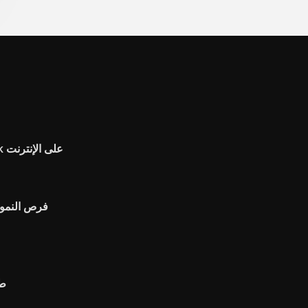
هل يمكنني فتح حساب keybank على الإنترنت
فرص النمو ا
طل