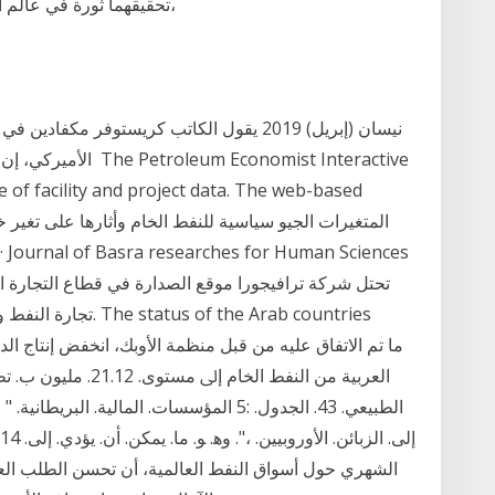
تحقيقهما ثورة في عالم الطاقة، يمكن أن تغير من خريطة الطاقة العالمية،
الأميركي، إن إمكانية 
of facility and project data. The web-based
تحتل شركة ترافيجورا موقع الصدارة في قطاع التجارة 
تجارة النفط والمنتجا
اﻟﻌﺮﺑﻴﺔ ﻣﻦ اﻟﻨﻔﻂ اﻟﺨﺎ
ﺍﻟﻄﺒﻴﻌﻲ. 43. ﺍﻟﺠﺪﻭﻝ. :5 ﺍﻟﻤﺆﺳﺴﺎﺕ. ﺍﻟﻤﺎﻟﻴﺔ. ﺍ
الشهري حول أسواق النفط العالمية، أن تحسن الطلب ال