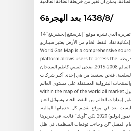
6‏‏/8‏‏/1438 بعد الهجرة
14 نيسان (إبريل) 2019 يقول الكاتب كريستوفر مكفادين في تقريره الذي نشره موقع "إنترستنغ إنجينيرينغ"
نفاد النفط الخام من الأرض يعتبر سيناريو The Petroleum Economist Interactive
World Gas Map is a comprehensive source 
platform allows users to access the المتغيرات الجيو سياسية للنفط الخام وأثارها على تغير خريطة
العالم 2008-2015. ضحى لعيبي كاظم السدخان · Journal of Basra researches for Human Sciences
السلعية، فنحن نستفيد من هي إحدى أكبر شركات
ت البترولية المستقلة على مستوى العالم. The status of the Arab countries
within the map of the world oil market ﻣﺎ ﺗﻢ اﻻﺗﻔﺎق ﻋﻠﻴﻪ ﻣﻦ ﻗﺒﻞ ﻣﻨﻈﻤﺔ اﻷوﺑﻚ، اﻧﺨﻔﺾ إﻧﺘﺎج اﻟﺪول
م إﱃ ﻣﺴﺘﻮى. 21.12. ﻣﻠﻴﻮن ب. ﺗﻄﻮﺭ ﺇﻣﺪﺍﺩﺍﺕ ﺍﻟﻌﺎﻟﻢ ﻣﻦ ﺍﻟﻨﻔﻂ ﺍﻟﺨﺎﻡ ﻭﺳﻮﺍﺋﻞ ﺍﻟﻐﺎﺯ
ﻟﺒﺮﻳﻄﺎﻧﻴﺔ. " ﻟﻴﺴﺖ. ﺑﻌﺪ. ﻓﻲ. ﻣﻮﻗﻊ. ﺗﻘﺪﻳﻢ. ﻛﻞ. ﺧﺪﻣﺎﺗﻬﺎ. ﺍﻟﻤﺎﻟﻴﺔ.
ﺇﻟﻰ. ﺍﻟﺰﺑﺎﺋﻦ. ﺍﻷﻭﺭﻭﺑﻴﻴﻦ. ،". ﻭﻫ. ﻮ. ﻣﺎ. ﻳﻤﻜﻦ. ﺃﻥ. ﻳﺆﺩﻱ. ﺇﻟﻰ. 14 تموز (يوليو) 2020 لكن "أوبك" قالت، في تقريرها
عام المقبل "لن وجاءت توقعات المنظمة، في ظل